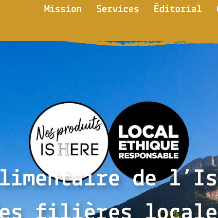
Mission
Services
Éditorial
limentaire de l’Is
es filières locale