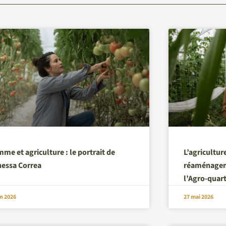
me et agriculture : le portrait de
L’agricultur
nessa Correa
réaménagemen
l’Agro-quar
in 2026
27 mai 2026