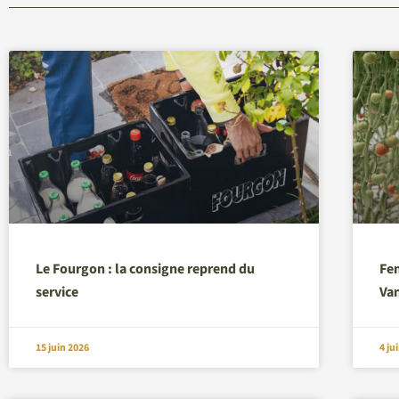
Le Fourgon : la consigne reprend du
Fem
service
Va
15 juin 2026
4 ju