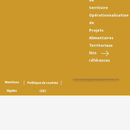
de
territoire
Opérationnalisation
de
Projets
Alimentaires
Territoriaux
Nos
références
Nous contacter :
contact@foodbiome.fr
|
|
Mentions
Politique de cookies
légales
(UE)