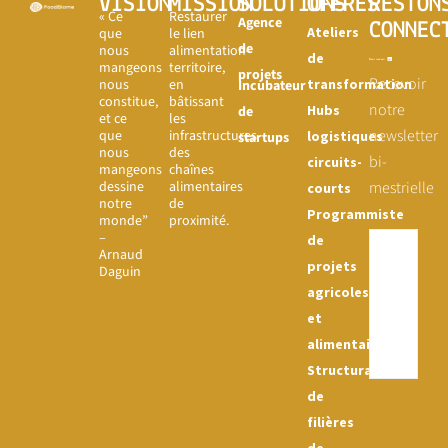
VISION
MISSION
SOLUTIONS
OFFRES
RESTON
« Ce
Restaurer
Agence
CONNEC
Ateliers
que
le lien
de
nous
alimentation-
de
mangeons
territoire,
projets
Recevoir
nous
en
transformation
Incubateur
constitue,
bâtissant
notre
Hubs
de
et ce
les
newsletter
que
infrastructures
logistiques
startups
nous
des
bi-
circuits-
mangeons
chaînes
dessine
alimentaires
mestrielle
courts
notre
de
Programmiste
monde”
proximité.
–
de
Arnaud
projets
Daguin
agricoles
et
alimentaires
Structuration
de
filières