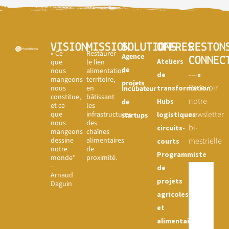
VISION
MISSION
SOLUTIONS
OFFRES
RESTON
« Ce
Restaurer
Agence
CONNEC
Ateliers
que
le lien
de
nous
alimentation-
de
mangeons
territoire,
projets
Recevoir
nous
en
transformation
Incubateur
constitue,
bâtissant
notre
Hubs
de
et ce
les
newsletter
que
infrastructures
logistiques
startups
nous
des
bi-
circuits-
mangeons
chaînes
dessine
alimentaires
mestrielle
courts
notre
de
Programmiste
monde”
proximité.
–
de
Arnaud
projets
Daguin
agricoles
et
alimentaires