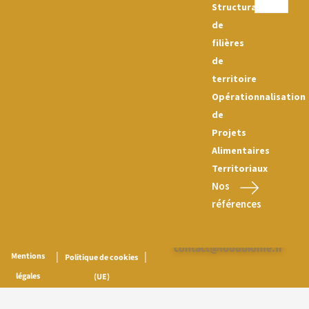
Structuration
de
filières
de
territoire
Opérationnalisation
de
Projets
Alimentaires
Territoriaux
Nos
références
Nous contacter :
contact@foodbiome.fr
|
|
Mentions
Politique de cookies
légales
(UE)