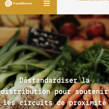
Aller
au
contenu
Déstandardiser la
distribution pour soutenir
les circuits de proximité