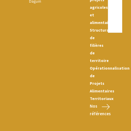
Daguin
agricoles
et
alimentaires
Structuration
de
filières
de
territoire
Opérationnalisation
de
Projets
Alimentaires
Territoriaux
Nos
références
Nous contacter :