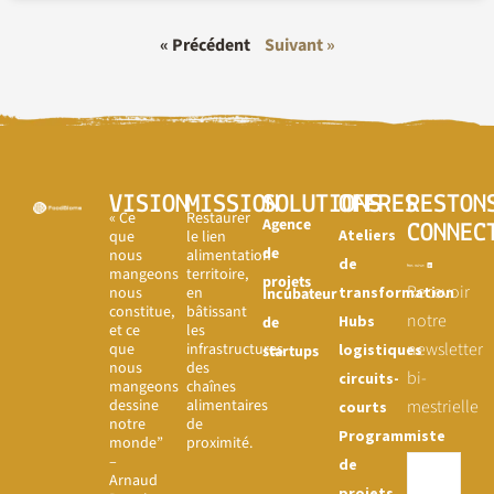
« Précédent
Suivant »
VISION
MISSION
SOLUTIONS
OFFRES
RESTON
« Ce
Restaurer
Agence
CONNEC
Ateliers
que
le lien
de
nous
alimentation-
de
mangeons
territoire,
projets
Recevoir
nous
en
transformation
Incubateur
constitue,
bâtissant
notre
Hubs
de
et ce
les
newsletter
que
infrastructures
logistiques
startups
nous
des
bi-
circuits-
mangeons
chaînes
dessine
alimentaires
mestrielle
courts
notre
de
Programmiste
monde”
proximité.
–
de
Arnaud
projets