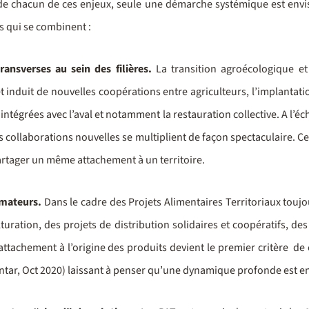
e chacun de ces enjeux, seule une démarche systémique est envisage
 qui se combinent :
ansverses au sein des filières.
La transition agroécologique et
et induit de nouvelles coopérations entre agriculteurs, l’implantat
us intégrées avec l’aval et notamment la restauration collective. A l’é
ces collaborations nouvelles se multiplient de façon spectaculaire. C
artager un même attachement à un territoire.
mmateurs.
Dans le cadre des Projets Alimentaires Territoriaux toujou
lturation, des projets de distribution solidaires et coopératifs, d
 l’attachement à l’origine des produits devient le premier critère 
antar, Oct 2020) laissant à penser qu’une dynamique profonde est e