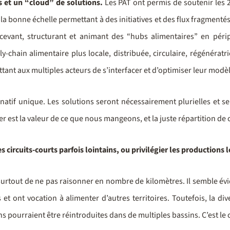
 et un “cloud” de solutions.
Les PAT ont permis de soutenir les 
la bonne échelle permettant à des initiatives et des flux fragmentés
vant, structurant et animant des “hubs alimentaires” en périphé
chain alimentaire plus locale, distribuée, circulaire, régénératri
ant aux multiples acteurs de s’interfacer et d’optimiser leur mod
atif unique. Les solutions seront nécessairement plurielles et s
r est la valeur de ce que nous mangeons, et la juste répartition de c
 les circuits-courts parfois lointains, ou privilégier les productions
 et surtout de ne pas raisonner en nombre de kilomètres. Il semble
 et ont vocation à alimenter d’autres territoires. Toutefois, la di
 pourraient être réintroduites dans de multiples bassins. C’est l