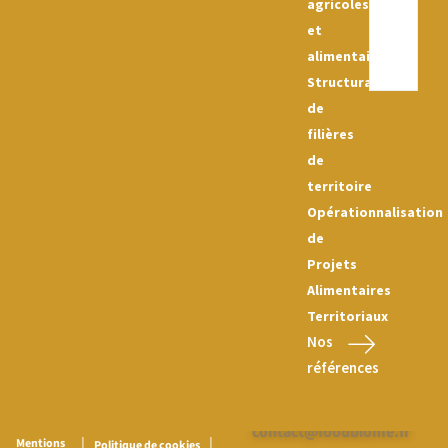
agricoles
et
alimentaires
Structuration
de
filières
de
territoire
Opérationnalisation
de
Projets
Alimentaires
Territoriaux
Nos
références
Nous contacter :
contact@foodbiome.fr
|
|
Mentions
Politique de cookies