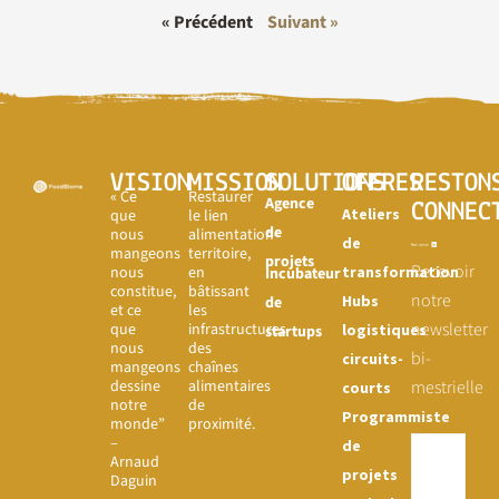
« Précédent
Suivant »
VISION
MISSION
SOLUTIONS
OFFRES
RESTON
« Ce
Restaurer
Agence
CONNEC
Ateliers
que
le lien
de
nous
alimentation-
de
mangeons
territoire,
projets
Recevoir
nous
en
transformation
Incubateur
constitue,
bâtissant
notre
Hubs
de
et ce
les
newsletter
que
infrastructures
logistiques
startups
nous
des
bi-
circuits-
mangeons
chaînes
dessine
alimentaires
mestrielle
courts
notre
de
Programmiste
monde”
proximité.
–
de
Arnaud
projets
Daguin