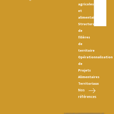
agricoles
et
alimentaires
Structuration
de
filières
de
territoire
Opérationnalisation
de
Projets
Alimentaires
Territoriaux
Nos
références
Nous contacter :
contact@foodbiome.fr