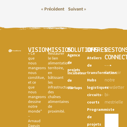
« Précédent
Suivant »
VISION
MISSION
SOLUTIONS
OFFRES
RESTON
« Ce
Restaurer
Agence
CONNEC
Ateliers
que
le lien
de
nous
alimentation-
de
mangeons
territoire,
projets
Recevoir
nous
en
transformation
Incubateur
constitue,
bâtissant
notre
Hubs
de
et ce
les
newsletter
que
infrastructures
logistiques
startups
nous
des
bi-
circuits-
mangeons
chaînes
dessine
alimentaires
mestrielle
courts
notre
de
Programmiste
monde”
proximité.
–
de
Arnaud
projets
Daguin