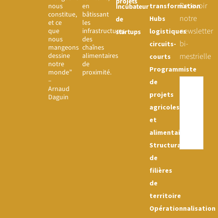
projets
Recevoir
nous
en
transformation
Incubateur
constitue,
bâtissant
notre
Hubs
de
et ce
les
newsletter
que
infrastructures
logistiques
startups
nous
des
bi-
circuits-
mangeons
chaînes
dessine
alimentaires
mestrielle
courts
notre
de
Programmiste
monde”
proximité.
–
de
Arnaud
projets
Daguin
agricoles
et
alimentaires
Structuration
de
filières
de
territoire
Opérationnalisation