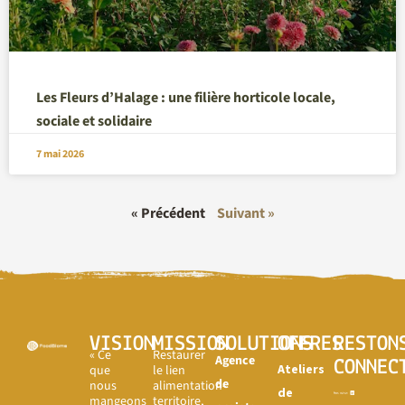
Les Fleurs d’Halage : une filière horticole locale,
sociale et solidaire
7 mai 2026
« Précédent
Suivant »
VISION
MISSION
SOLUTIONS
OFFRES
RESTON
« Ce
Restaurer
Agence
CONNEC
Ateliers
que
le lien
de
nous
alimentation-
de
mangeons
territoire,