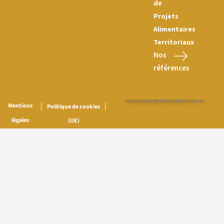
de
Projets
Alimentaires
Territoriaux
Nos
références
Nous contacter :
contact@foodbiome.fr
|
|
Mentions
Politique de cookies
légales
(UE)