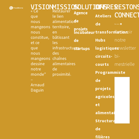
VISION
MISSION
SOLUTIONS
OFFRES
RESTON
« Ce
Restaurer
Agence
CONNEC
Ateliers
que
le lien
de
nous
alimentation-
de
mangeons
territoire,
projets
Recevoir
nous
en
transformation
Incubateur
constitue,
bâtissant
notre
Hubs
de
et ce
les
newsletter
que
infrastructures
logistiques
startups
nous
des
bi-
circuits-
mangeons
chaînes
dessine
alimentaires
mestrielle
courts
notre
de
Programmiste
monde”
proximité.
–
de
Arnaud
projets
Daguin
agricoles
et
alimentaires
Structuration
de
filières